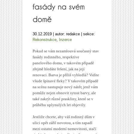
30.12.2019 | autor: redakce | sekce:
Rekonstrukce
,
Inzerce
Pokud se vám nezamlouvá současný stav
fasády rodinného, respektive
panelového domu, v takovém případě
zřejmě hledáte řešení, jak na její
renovaci. Barva je příliš vybledlá? Vidíte
všude špinavé fleky? V takovém případě
na scénu nastupuje nový nátěr, jenž vám
pomůže nejen obnovit sytost barvy, ale
také zakrýt různé praskliny, které se v
průběhu uplynulých let objevily.
Jestliže chcete, aby váš rodinný dům v
ulici opět zářil novotou, a tím zapadl
mezi ostatní moderní nemovitosti, stačí