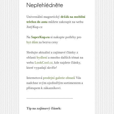
Univerzální magnetický
držák na mobilní
telefon do auta
můžete zakoupit na webu
JistýKup.cz
Na
SuperKup.eu
si nakupte potřeby pro
byt dům
za bezva ceny
Sledujte aktuální a zajímavé články z
oblasti
bydlení
a mnoho dalších témat na
webu
LookCool.cz
, kde najdete články,
které vypadají skvěle!
Internetová
prodejní galerie obrazů
Vás
nadchne svým ojedinělým sortimentem a
přístupem k zákazníkovi.
——————————————
Tip na zajímavý článek: