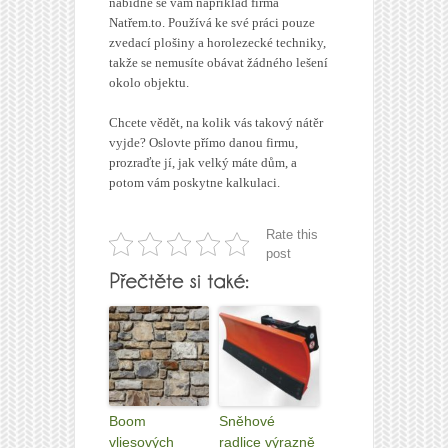
nabídne se vám například firma
Natřem.to. Používá ke své práci pouze
zvedací plošiny a horolezecké techniky,
takže se nemusíte obávat žádného lešení
okolo objektu.
Chcete vědět, na kolik vás takový nátěr
vyjde? Oslovte přímo danou firmu,
prozraďte jí, jak velký máte dům, a
potom vám poskytne kalkulaci.
Rate this
post
Boom
Sněhové
vliesových
radlice výrazně