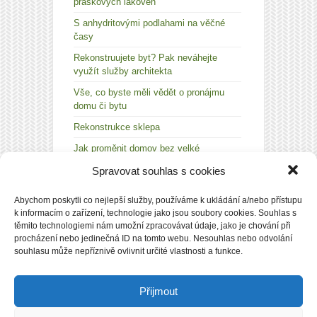
práškových lakoven
S anhydritovými podlahami na věčné
časy
Rekonstruujete byt? Pak neváhejte
využít služby architekta
Vše, co byste měli vědět o pronájmu
domu či bytu
Rekonstrukce sklepa
Jak proměnit domov bez velké
rekonstrukce nebo stěhování? Stačí pár
Spravovat souhlas s cookies
tisíc a dobrý nápad
Abychom poskytli co nejlepší služby, používáme k ukládání a/nebo přístupu
k informacím o zařízení, technologie jako jsou soubory cookies. Souhlas s
těmito technologiemi nám umožní zpracovávat údaje, jako je chování při
procházení nebo jedinečná ID na tomto webu. Nesouhlas nebo odvolání
PŘIHLÁSIT
souhlasu může nepříznivě ovlivnit určité vlastnosti a funkce.
Přijmout