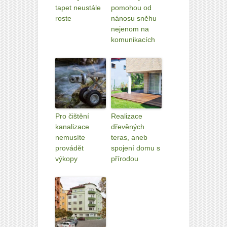
tapet neustále
pomohou od
roste
nánosu sněhu
nejenom na
komunikacích
Pro čištění
Realizace
kanalizace
dřevěných
nemusíte
teras, aneb
provádět
spojení domu s
výkopy
přírodou