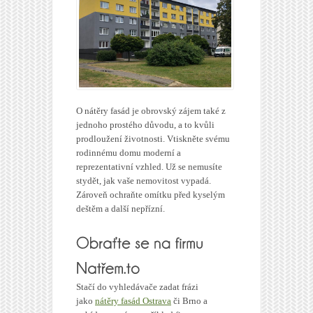
O nátěry fasád je obrovský zájem také z
jednoho prostého důvodu, a to kvůli
prodloužení životnosti. Vtiskněte svému
rodinnému domu moderní a
reprezentativní vzhled. Už se nemusíte
stydět, jak vaše nemovitost vypadá.
Zároveň ochraňte omítku před kyselým
deštěm a další nepřízní.
Stačí do vyhledávače zadat frázi
jako
nátěry fasád Ostrava
či Brno a