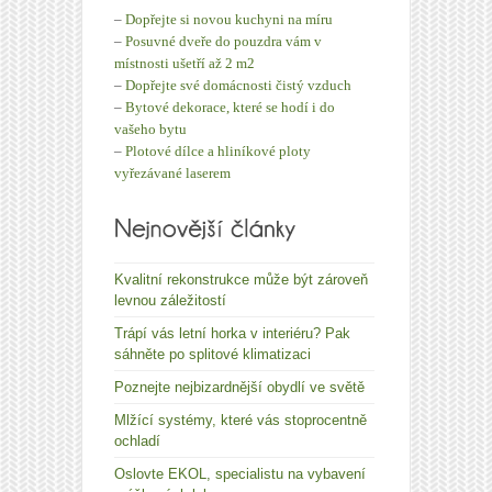
–
Dopřejte si novou kuchyni na míru
–
Posuvné dveře do pouzdra vám v
místnosti ušetří až 2 m2
–
Dopřejte své domácnosti čistý vzduch
–
Bytové dekorace, které se hodí i do
vašeho bytu
–
Plotové dílce a hliníkové ploty
vyřezávané laserem
Kvalitní rekonstrukce může být zároveň
levnou záležitostí
Trápí vás letní horka v interiéru? Pak
sáhněte po splitové klimatizaci
Poznejte nejbizardnější obydlí ve světě
Mlžící systémy, které vás stoprocentně
ochladí
Oslovte EKOL, specialistu na vybavení