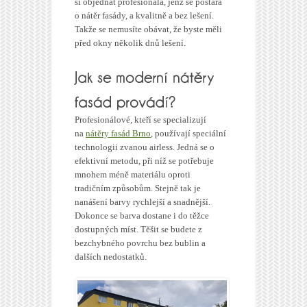
si objednat profesionála, jenž se postará
o nátěr fasády, a kvalitně a bez lešení.
Takže se nemusíte obávat, že byste měli
před okny několik dnů lešení.
Profesionálové, kteří se specializují
na
nátěry fasád Brno
, používají speciální
technologii zvanou airless. Jedná se o
efektivní metodu, při níž se potřebuje
mnohem méně materiálu oproti
tradičním způsobům. Stejně tak je
nanášení barvy rychlejší a snadnější.
Dokonce se barva dostane i do těžce
dostupných míst. Těšit se budete z
bezchybného povrchu bez bublin a
dalších nedostatků.