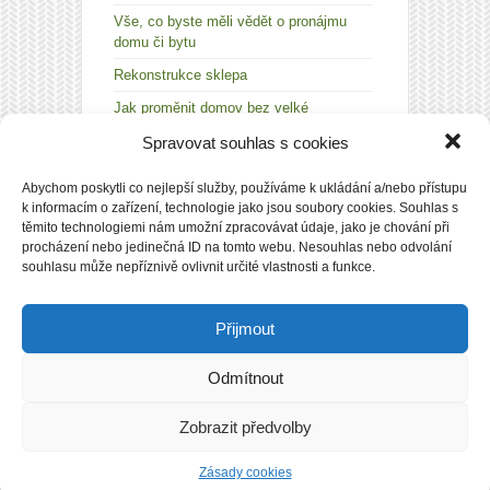
Vše, co byste měli vědět o pronájmu
domu či bytu
Rekonstrukce sklepa
Jak proměnit domov bez velké
rekonstrukce nebo stěhování? Stačí pár
Spravovat souhlas s cookies
tisíc a dobrý nápad
Abychom poskytli co nejlepší služby, používáme k ukládání a/nebo přístupu
k informacím o zařízení, technologie jako jsou soubory cookies. Souhlas s
těmito technologiemi nám umožní zpracovávat údaje, jako je chování při
procházení nebo jedinečná ID na tomto webu. Nesouhlas nebo odvolání
PŘIHLÁSIT
souhlasu může nepříznivě ovlivnit určité vlastnosti a funkce.
Přijmout
Odmítnout
Copyright © 2026
ModerniByt.eu
|
Zásady cookies
(EU)
|
Kopírování článků nebo dalších částí tohoto
Zobrazit předvolby
webu je bez souhlasu redakce zakázáno.
Zásady cookies