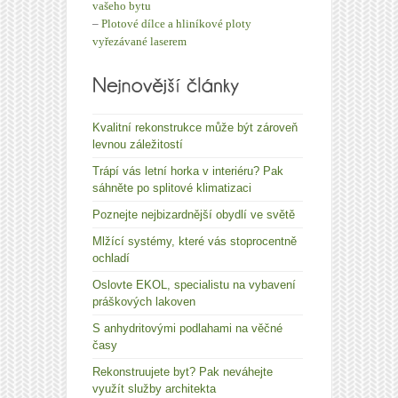
vašeho bytu
–
Plotové dílce a hliníkové ploty
vyřezávané laserem
Kvalitní rekonstrukce může být zároveň
levnou záležitostí
Trápí vás letní horka v interiéru? Pak
sáhněte po splitové klimatizaci
Poznejte nejbizardnější obydlí ve světě
Mlžící systémy, které vás stoprocentně
ochladí
Oslovte EKOL, specialistu na vybavení
práškových lakoven
S anhydritovými podlahami na věčné
časy
Rekonstruujete byt? Pak neváhejte
využít služby architekta