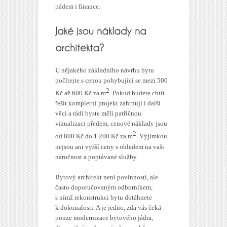
pádem i finance.
U nějakého základního návrhu bytu
počítejte s cenou pohybující se mezi 500
2
Kč až 600 Kč za m
. Pokud budete chtít
řešit kompletní projekt zahrnují i další
věci a rádi byste měli patřičnou
vizualizaci předem, cenové náklady jsou
2
od 800 Kč do 1 200 Kč za m
. Výjimkou
nejsou ani vyšší ceny s ohledem na vaši
náročnost a poptávané služby.
Bytový architekt není povinností, ale
často doporučovaným odborníkem,
s nímž rekonstrukci bytu dotáhnete
k dokonalosti. A je jedno, zda vás čeká
pouze modernizace bytového jádra,