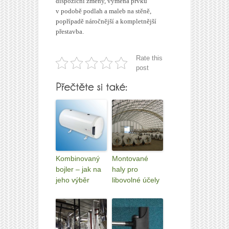
dispoziční změny, výměna prvků
v podobě podlah a maleb na stěně,
popřípadě náročnější a kompletnější
přestavba.
Rate this
post
Kombinovaný
Montované
bojler – jak na
haly pro
jeho výběr
libovolné účely