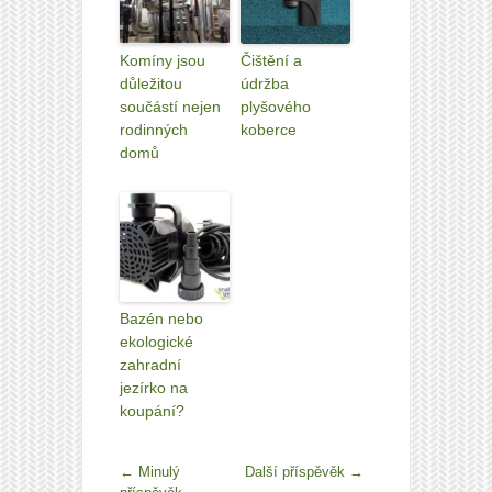
Komíny jsou
Čištění a
důležitou
údržba
součástí nejen
plyšového
rodinných
koberce
domů
Bazén nebo
ekologické
zahradní
jezírko na
koupání?
←
Minulý
Další příspěvěk
→