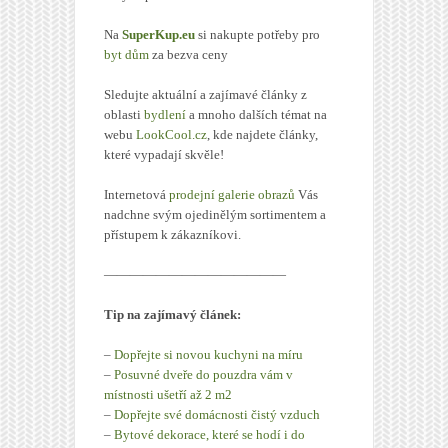
Na
SuperKup.eu
si nakupte potřeby pro
byt dům
za bezva ceny
Sledujte aktuální a zajímavé články z
oblasti
bydlení
a mnoho dalších témat na
webu
LookCool.cz
, kde najdete články,
které vypadají skvěle!
Internetová
prodejní galerie obrazů
Vás
nadchne svým ojedinělým sortimentem a
přístupem k zákazníkovi.
——————————————
Tip na zajímavý článek:
–
Dopřejte si novou kuchyni na míru
–
Posuvné dveře do pouzdra vám v
místnosti ušetří až 2 m2
–
Dopřejte své domácnosti čistý vzduch
–
Bytové dekorace, které se hodí i do