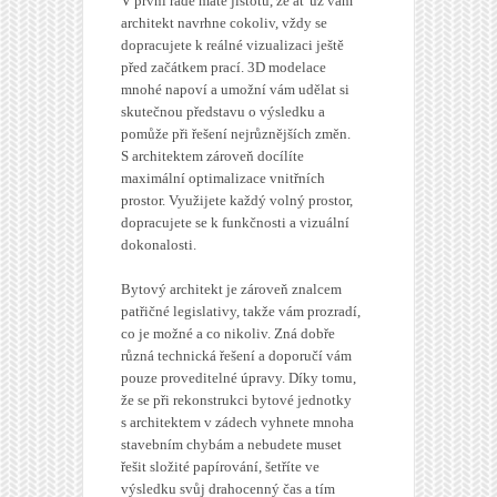
V první řadě máte jistotu, že ať už vám
architekt navrhne cokoliv, vždy se
dopracujete k reálné vizualizaci ještě
před začátkem prací. 3D modelace
mnohé napoví a umožní vám udělat si
skutečnou představu o výsledku a
pomůže při řešení nejrůznějších změn.
S architektem zároveň docílíte
maximální optimalizace vnitřních
prostor. Využijete každý volný prostor,
dopracujete se k funkčnosti a vizuální
dokonalosti.
Bytový architekt je zároveň znalcem
patřičné legislativy, takže vám prozradí,
co je možné a co nikoliv. Zná dobře
různá technická řešení a doporučí vám
pouze proveditelné úpravy. Díky tomu,
že se při rekonstrukci bytové jednotky
s architektem v zádech vyhnete mnoha
stavebním chybám a nebudete muset
řešit složité papírování, šetříte ve
výsledku svůj drahocenný čas a tím