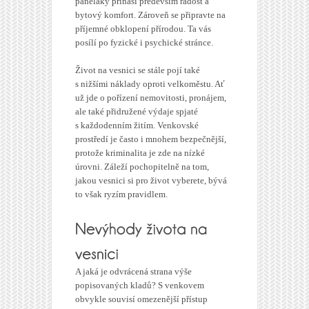
paneláky přináší především radost a
bytový komfort. Zároveň se připravte na
příjemné obklopení přírodou. Ta vás
posílí po fyzické i psychické stránce.
Život na vesnici se stále pojí také
s nižšími náklady oproti velkoměstu. Ať
už jde o pořízení nemovitosti, pronájem,
ale také přidružené výdaje spjaté
s každodenním žitím. Venkovské
prostředí je často i mnohem bezpečnější,
protože kriminalita je zde na nízké
úrovni. Záleží pochopitelně na tom,
jakou vesnici si pro život vyberete, bývá
to však ryzím pravidlem.
A jaká je odvrácená strana výše
popisovaných kladů? S venkovem
obvykle souvisí omezenější přístup