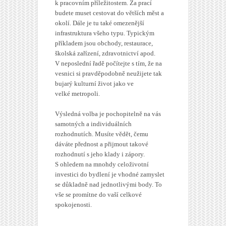
k pracovním příležitostem. Za prací
budete muset cestovat do větších měst a
okolí. Dále je tu také omezenější
infrastruktura všeho typu. Typickým
příkladem jsou obchody, restaurace,
školská zařízení, zdravotnictví apod.
V neposlední řadě počítejte s tím, že na
vesnici si pravděpodobně neužijete tak
bujarý kulturní život jako ve
velké metropoli.
Výsledná volba je pochopitelně na vás
samotných a individuálních
rozhodnutích. Musíte vědět, čemu
dáváte přednost a přijmout takové
rozhodnutí s jeho klady i zápory.
S ohledem na mnohdy celoživotní
investici do bydlení je vhodné zamyslet
se důkladně nad jednotlivými body. To
vše se promítne do vaší celkové
spokojenosti.