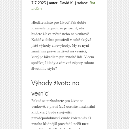
7.7.2025 | autor: David K. | sekce:
Byt
a dům
Hledáte místo pro život? Pak dobře
rozmýšlejte, protože je rozdíl, zda
budete žít ve městě nebo na venkově.
Každé z těchto prostředí v sobě skrývá
jistě výhody a nevýhody. My se nyní
zaměříme právě na život na vesnici,
který je lákadlem pro mnohé lidi. V čem
spočívají klady a zároveň zápory tohoto
životního stylu?
Pokud se rozhodnete pro život na
venkově, v první řadě oceníte maximální
klid, který bude s největší
pravděpodobností všude kolem vás. O
mnoho klidnější prostředí, nežli mezi