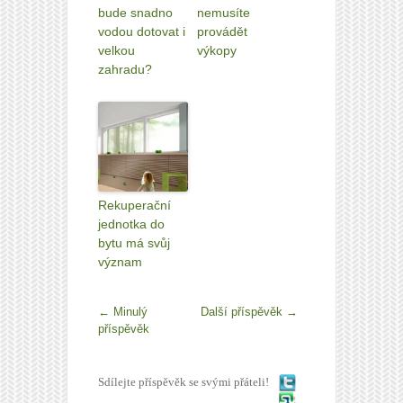
bude snadno
nemusíte
vodou dotovat i
provádět
velkou
výkopy
zahradu?
Rekuperační
jednotka do
bytu má svůj
význam
←
Minulý
Další příspěvěk
→
příspěvěk
Sdílejte příspěvěk se svými přáteli!