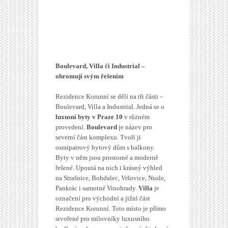
Boulevard, Villa či Industrial –
ohromují svým řešením
Rezidence Korunní se dělí na tři části –
Boulevard, Villa a Industrial. Jedná se o
luxusní byty v Praze 10
v různém
provedení.
Boulevard
je název pro
severní část komplexu. Tvoří ji
osmipatrový bytový dům s balkony.
Byty v něm jsou prostorné a moderně
řešené. Upoutá na nich i krásný výhled
na Strašnice, Bohdalec, Vršovice, Nusle,
Pankrác i samotné Vinohrady.
Villa
je
označení pro východní a jižní část
Rezidence Korunní. Toto místo je přímo
stvořené pro milovníky luxusního