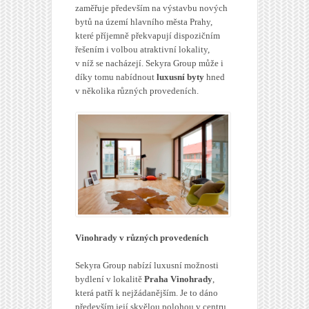
zaměřuje především na výstavbu nových
bytů na území hlavního města Prahy,
které příjemně překvapují dispozičním
řešením i volbou atraktivní lokality,
v níž se nacházejí. Sekyra Group může i
díky tomu nabídnout
luxusní byty
hned
v několika různých provedeních.
Vinohrady v různých provedeních
Sekyra Group nabízí luxusní možnosti
bydlení v lokalitě
Praha Vinohrady
,
která patří k nejžádanějším. Je to dáno
především její skvělou polohou v centru