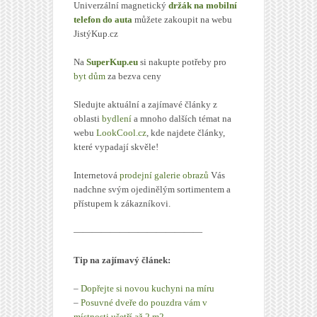
Univerzální magnetický
držák na mobilní
telefon do auta
můžete zakoupit na webu
JistýKup.cz
Na
SuperKup.eu
si nakupte potřeby pro
byt dům
za bezva ceny
Sledujte aktuální a zajímavé články z
oblasti
bydlení
a mnoho dalších témat na
webu
LookCool.cz
, kde najdete články,
které vypadají skvěle!
Internetová
prodejní galerie obrazů
Vás
nadchne svým ojedinělým sortimentem a
přístupem k zákazníkovi.
——————————————
Tip na zajímavý článek:
–
Dopřejte si novou kuchyni na míru
–
Posuvné dveře do pouzdra vám v
místnosti ušetří až 2 m2