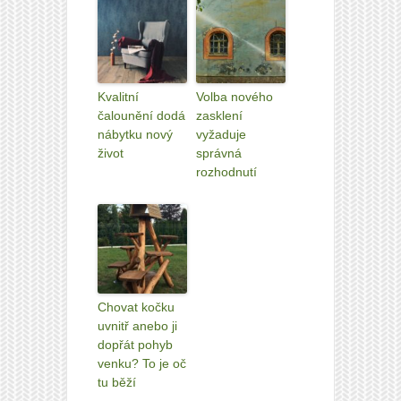
Kvalitní
Volba nového
čalounění dodá
zasklení
nábytku nový
vyžaduje
život
správná
rozhodnutí
Chovat kočku
uvnitř anebo ji
dopřát pohyb
venku? To je oč
tu běží