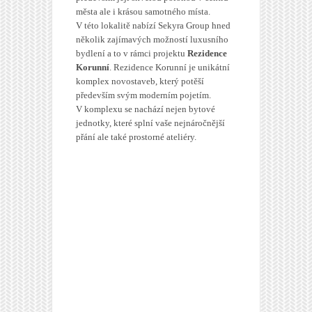
města ale i krásou samotného místa.
V této lokalitě nabízí Sekyra Group hned
několik zajímavých možností luxusního
bydlení a to v rámci projektu
Rezidence
Korunní
. Rezidence Korunní je unikátní
komplex novostaveb, který potěší
především svým moderním pojetím.
V komplexu se nachází nejen bytové
jednotky, které splní vaše nejnáročnější
přání ale také prostorné ateliéry.