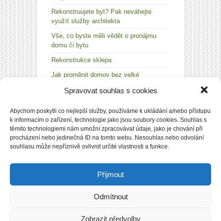
Rekonstruujete byt? Pak neváhejte
využít služby architekta
Vše, co byste měli vědět o pronájmu
domu či bytu
Rekonstrukce sklepa
Jak proměnit domov bez velké
rekonstrukce nebo stěhování? Stačí pár
Spravovat souhlas s cookies
tisíc a dobrý nápad
Abychom poskytli co nejlepší služby, používáme k ukládání a/nebo přístupu
k informacím o zařízení, technologie jako jsou soubory cookies. Souhlas s
těmito technologiemi nám umožní zpracovávat údaje, jako je chování při
procházení nebo jedinečná ID na tomto webu. Nesouhlas nebo odvolání
PŘIHLÁSIT
souhlasu může nepříznivě ovlivnit určité vlastnosti a funkce.
Přijmout
Odmítnout
Copyright © 2026
ModerniByt.eu
|
Zásady cookies
(EU)
|
Kopírování článků nebo dalších částí tohoto
Zobrazit předvolby