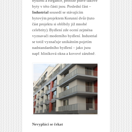
bydlení a elegance, protože právě takové
byty v této části jsou. Poslední část –
Industrial
sousedí se stávajícím
bytovým projektem Korunní dvůr (tuto
část projektu si oblíbily již mnohé
celebrity). Bydlení zde ocení zejména
vyznavači moderního bydlení. Industrial
se totiž vyznačuje unikátním pojetím
nadstandardního bydlení – jako jsou
např. hliníková okna a kovové zárubně.
Nevyplácí se čekat